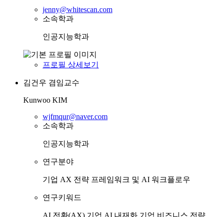
jenny@whitescan.com
소속학과
인공지능학과
프로필 상세보기
김건우
겸임교수
Kunwoo KIM
wjfmqur@naver.com
소속학과
인공지능학과
연구분야
기업 AX 전략 프레임워크 및 AI 워크플로우
연구키워드
AI 전환(AX)
기업 AI 내재화
기업 비즈니스 전략