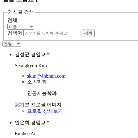
게시글 검색
전체
검색어
검색
김성균
겸임교수
Seongkyun Kim
skim@4nbrain.com
소속학과
인공지능학과
프로필 상세보기
안은희
겸임교수
Eunhee An