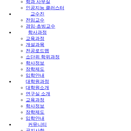
학과 사무실
인공지능 클러스터
교수진
전임교수
겸임·초빙교수
학사과정
교육과정
개설과목
전공로드맵
소단위 학위과정
학사정보
장학제도
입학안내
대학원과정
대학원소개
연구실 소개
교육과정
학사정보
장학제도
입학안내
커뮤니티
공지사항