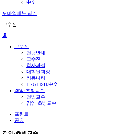
中文
모바일메뉴 닫기
교수진
홈
교수진
전공안내
교수진
학사과정
대학원과정
커뮤니티
ENGLISH/中文
겸임·초빙교수
전임교수
겸임·초빙교수
프린트
공유
겸임·초빙교수