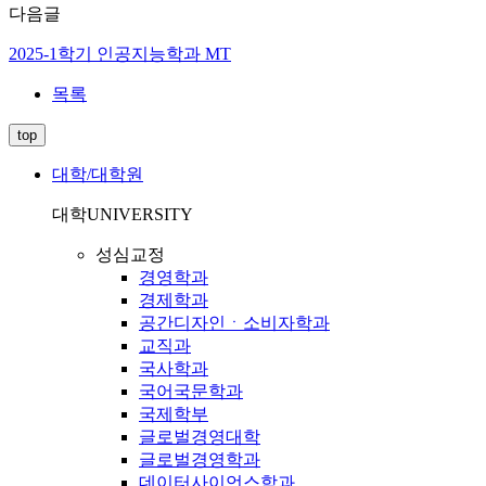
다음글
2025-1학기 인공지능학과 MT
목록
top
대학/대학원
대학
UNIVERSITY
성심교정
경영학과
경제학과
공간디자인ㆍ소비자학과
교직과
국사학과
국어국문학과
국제학부
글로벌경영대학
글로벌경영학과
데이터사이언스학과