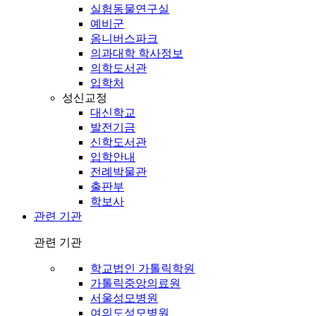
실험동물연구실
예비군
옴니버스파크
의과대학 학사정보
의학도서관
입학처
성신교정
대신학교
발전기금
신학도서관
입학안내
전례박물관
출판부
학보사
관련 기관
관련 기관
학교법인 가톨릭학원
가톨릭중앙의료원
서울성모병원
여의도성모병원