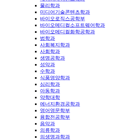
물리학과
미디어기술콘텐츠학과
바이오로직스공학부
바이오메디컬소프트웨어학과
바이오메디컬화학공학과
법학과
사회복지학과
사회학과
생명공학과
성악과
수학과
식품영양학과
심리학과
아동학과
약학대학
에너지환경공학과
영어영문학부
융합전공학부
음악과
의류학과
의생명과학과