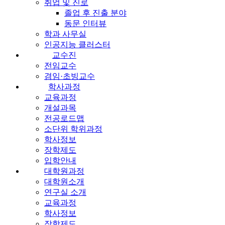
취업 및 진로
졸업 후 진출 분야
동문 인터뷰
학과 사무실
인공지능 클러스터
교수진
전임교수
겸임·초빙교수
학사과정
교육과정
개설과목
전공로드맵
소단위 학위과정
학사정보
장학제도
입학안내
대학원과정
대학원소개
연구실 소개
교육과정
학사정보
장학제도