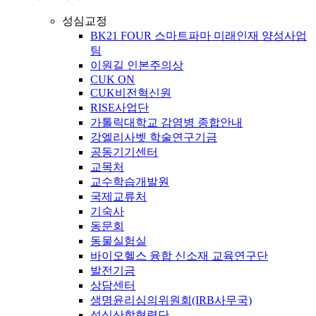
성심교정
BK21 FOUR 스마트파마 미래인재 양성사업
팀
이원길 인본주의상
CUK ON
CUK비전혁신원
RISE사업단
가톨릭대학교 감염병 종합안내
강엘리사벳 학술연구기금
공동기기센터
교목처
교수학습개발원
국제교류처
기숙사
동문회
동물실험실
바이오헬스 융합 신소재 교육연구단
발전기금
상담센터
생명윤리심의위원회(IRB사무국)
성심산학협력단