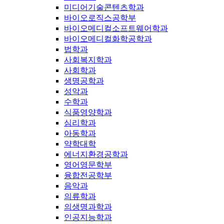
미디어기술콘텐츠학과
바이오로직스공학부
바이오메디컬소프트웨어학과
바이오메디컬화학공학과
법학과
사회복지학과
사회학과
생명공학과
성악과
수학과
식품영양학과
심리학과
아동학과
약학대학
에너지환경공학과
영어영문학부
융합전공학부
음악과
의류학과
의생명과학과
인공지능학과