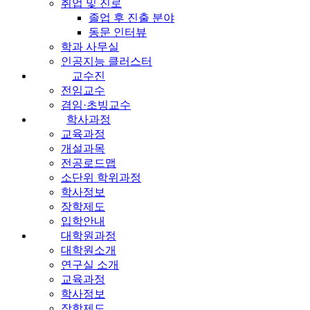
취업 및 진로
졸업 후 진출 분야
동문 인터뷰
학과 사무실
인공지능 클러스터
교수진
전임교수
겸임·초빙교수
학사과정
교육과정
개설과목
전공로드맵
소단위 학위과정
학사정보
장학제도
입학안내
대학원과정
대학원소개
연구실 소개
교육과정
학사정보
장학제도