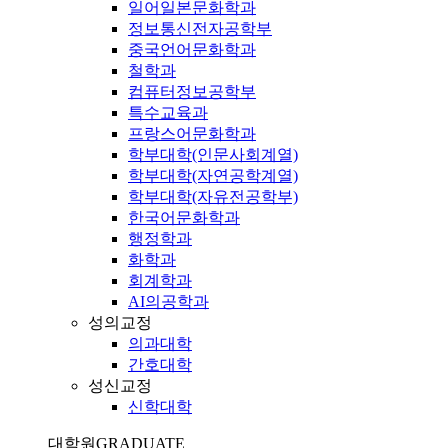
일어일본문화학과
정보통신전자공학부
중국언어문화학과
철학과
컴퓨터정보공학부
특수교육과
프랑스어문화학과
학부대학(인문사회계열)
학부대학(자연공학계열)
학부대학(자유전공학부)
한국어문화학과
행정학과
화학과
회계학과
AI의공학과
성의교정
의과대학
간호대학
성신교정
신학대학
대학원
GRADUATE