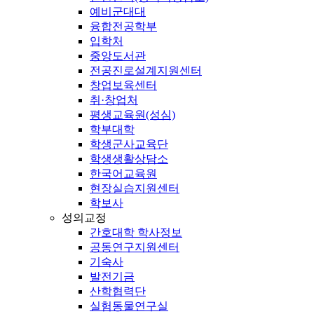
예비군대대
융합전공학부
입학처
중앙도서관
전공진로설계지원센터
창업보육센터
취·창업처
평생교육원(성심)
학부대학
학생군사교육단
학생생활상담소
한국어교육원
현장실습지원센터
학보사
성의교정
간호대학 학사정보
공동연구지원센터
기숙사
발전기금
산학협력단
실험동물연구실