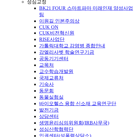
성심교정
BK21 FOUR 스마트파마 미래인재 양성사업
팀
이원길 인본주의상
CUK ON
CUK비전혁신원
RISE사업단
가톨릭대학교 감염병 종합안내
강엘리사벳 학술연구기금
공동기기센터
교목처
교수학습개발원
국제교류처
기숙사
동문회
동물실험실
바이오헬스 융합 신소재 교육연구단
발전기금
상담센터
생명윤리심의위원회(IRB사무국)
성심산학협력단
인권센터(성폭력상담소)