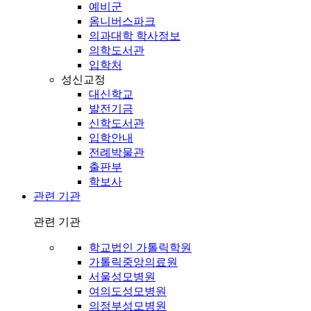
예비군
옴니버스파크
의과대학 학사정보
의학도서관
입학처
성신교정
대신학교
발전기금
신학도서관
입학안내
전례박물관
출판부
학보사
관련 기관
관련 기관
학교법인 가톨릭학원
가톨릭중앙의료원
서울성모병원
여의도성모병원
의정부성모병원