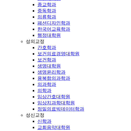
종교학과
중독학과
의류학과
패션디자인학과
한국어교육학과
행정대학원
성의교정
간호학과
보건의료경영대학원
보건학과
생명대학원
생명윤리학과
융복합의과학과
의과학과
의학과
임상간호대학원
임상치과학대학원
정밀의료빅데이터학과
성신교정
신학과
교회음악대학원