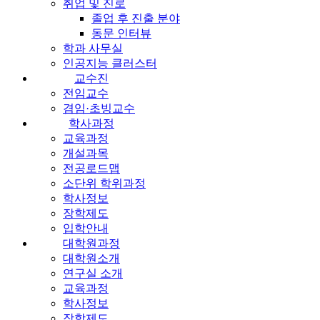
취업 및 진로
졸업 후 진출 분야
동문 인터뷰
학과 사무실
인공지능 클러스터
교수진
전임교수
겸임·초빙교수
학사과정
교육과정
개설과목
전공로드맵
소단위 학위과정
학사정보
장학제도
입학안내
대학원과정
대학원소개
연구실 소개
교육과정
학사정보
장학제도