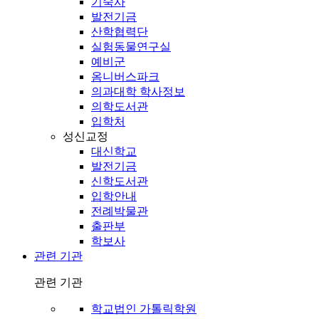
기숙사
발전기금
산학협력단
실험동물연구실
예비군
옴니버스파크
의과대학 학사정보
의학도서관
입학처
성신교정
대신학교
발전기금
신학도서관
입학안내
전례박물관
출판부
학보사
관련 기관
관련 기관
학교법인 가톨릭학원