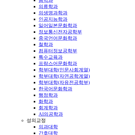
음악과
의류학과
의생명과학과
인공지능학과
일어일본문화학과
정보통신전자공학부
중국언어문화학과
철학과
컴퓨터정보공학부
특수교육과
프랑스어문화학과
학부대학(인문사회계열)
학부대학(자연공학계열)
학부대학(자유전공학부)
한국어문화학과
행정학과
화학과
회계학과
AI의공학과
성의교정
의과대학
간호대학