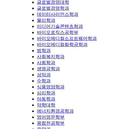
글로벌경영대학
글로벌경영학과
데이터사이언스학과
물리학과
미디어기술콘텐츠학과
바이오로직스공학부
바이오메디컬소프트웨어학과
바이오메디컬화학공학과
법학과
사회복지학과
사회학과
생명공학과
성악과
수학과
식품영양학과
심리학과
아동학과
약학대학
에너지환경공학과
영어영문학부
융합전공학부