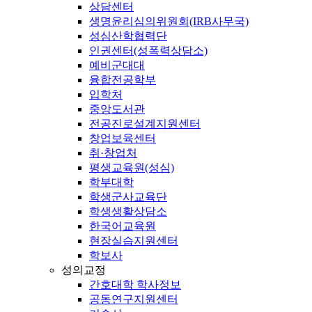
상담센터
생명윤리심의위원회(IRB사무국)
성심산학협력단
인권센터(성폭력상담소)
예비군대대
융합전공학부
입학처
중앙도서관
전공진로설계지원센터
창업보육센터
취·창업처
평생교육원(성심)
학부대학
학생군사교육단
학생생활상담소
한국어교육원
현장실습지원센터
학보사
성의교정
간호대학 학사정보
공동연구지원센터