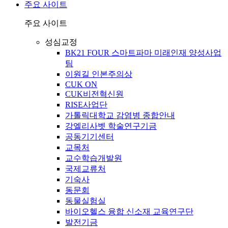
주요 사이트
주요 사이트
성심교정
BK21 FOUR 스마트파마 미래인재 양성사업
팀
이원길 인본주의상
CUK ON
CUK비전혁신원
RISE사업단
가톨릭대학교 감염병 종합안내
강엘리사벳 학술연구기금
공동기기센터
교목처
교수학습개발원
국제교류처
기숙사
동문회
동물실험실
바이오헬스 융합 신소재 교육연구단
발전기금