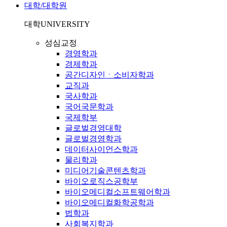
대학/대학원
대학
UNIVERSITY
성심교정
경영학과
경제학과
공간디자인ㆍ소비자학과
교직과
국사학과
국어국문학과
국제학부
글로벌경영대학
글로벌경영학과
데이터사이언스학과
물리학과
미디어기술콘텐츠학과
바이오로직스공학부
바이오메디컬소프트웨어학과
바이오메디컬화학공학과
법학과
사회복지학과