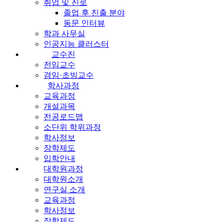
취업 및 진로
졸업 후 진출 분야
동문 인터뷰
학과 사무실
인공지능 클러스터
교수진
전임교수
겸임·초빙교수
학사과정
교육과정
개설과목
전공로드맵
소단위 학위과정
학사정보
장학제도
입학안내
대학원과정
대학원소개
연구실 소개
교육과정
학사정보
장학제도