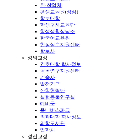
취·창업처
평생교육원(성심)
학부대학
학생군사교육단
학생생활상담소
한국어교육원
현장실습지원센터
학보사
성의교정
간호대학 학사정보
공동연구지원센터
기숙사
발전기금
산학협력단
실험동물연구실
예비군
옴니버스파크
의과대학 학사정보
의학도서관
입학처
성신교정