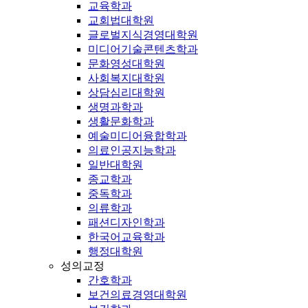
교육학과
교회법대학원
글로벌지식경영대학원
미디어기술콘텐츠학과
문화영성대학원
사회복지대학원
상담심리대학원
생명과학과
생활문화학과
예술미디어융합학과
의료인공지능학과
일반대학원
종교학과
중독학과
의류학과
패션디자인학과
한국어교육학과
행정대학원
성의교정
간호학과
보건의료경영대학원