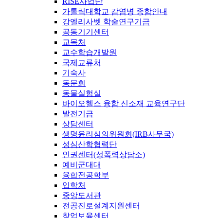
RISE사업단
가톨릭대학교 감염병 종합안내
강엘리사벳 학술연구기금
공동기기센터
교목처
교수학습개발원
국제교류처
기숙사
동문회
동물실험실
바이오헬스 융합 신소재 교육연구단
발전기금
상담센터
생명윤리심의위원회(IRB사무국)
성심산학협력단
인권센터(성폭력상담소)
예비군대대
융합전공학부
입학처
중앙도서관
전공진로설계지원센터
창업보육센터