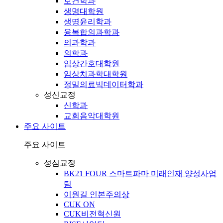
보건학과
생명대학원
생명윤리학과
융복합의과학과
의과학과
의학과
임상간호대학원
임상치과학대학원
정밀의료빅데이터학과
성신교정
신학과
교회음악대학원
주요 사이트
주요 사이트
성심교정
BK21 FOUR 스마트파마 미래인재 양성사업
팀
이원길 인본주의상
CUK ON
CUK비전혁신원